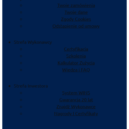
Twoje zamówienia
Twoje dane
Zgody Cookies
Odstąpienie od umowy
Strefa Wykonawcy
Certyfikacja
Szkolenia
Kalkulator Zużycia
Wiedza i FAQ
Strefa Inwestora
System WINS
Gwarancja 20 lat
Znajdź Wykonawce
Nagrody I Certyfikaty