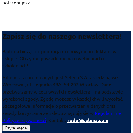
potrzebujesz.
Zapisz się do naszego newslettera!
Bądź na bieżąco z promocjami i nowymi produktami w
sklepie. Otrzymuj powiadomienia o webinarach i
szkoleniach!
Administratorem danych jest Selena S.A. z siedzibą we
Wrocławiu, ul. Legnicka 48A, 54-202 Wrocław. Dane
przetwarzamy w celu wysyłki newslettera – na podstawie
wyrażonej zgody. Zgodę możesz w każdej chwili wycofać.
Szczegółowe informacje o przetwarzaniu danych oraz
zasady korzystania ze sklepu znajdują się w
Regulaminie i
Polityce Prywatności
. Kontakt:
rodo@selena.com
.
Czytaj więcej