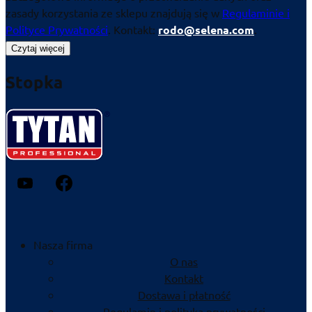
zasady korzystania ze sklepu znajdują się w
Regulaminie i
Polityce Prywatności
. Kontakt:
rodo@selena.com
.
Czytaj więcej
Stopka
Nasza firma
O nas
Kontakt
Dostawa i płatność
Regulamin i polityka prywatności