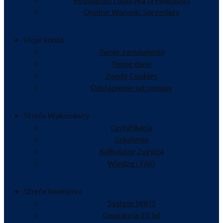
Ogólne Warunki Sprzedaży
Moje konto
Twoje zamówienia
Twoje dane
Zgody Cookies
Odstąpienie od umowy
Strefa Wykonawcy
Certyfikacja
Szkolenia
Kalkulator Zużycia
Wiedza i FAQ
Strefa Inwestora
System WINS
Gwarancja 20 lat