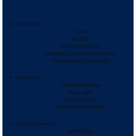
Nasza firma
O nas
Kontakt
Dostawa i płatność
Regulamin i polityka prywatności
Ogólne Warunki Sprzedaży
Moje konto
Twoje zamówienia
Twoje dane
Zgody Cookies
Odstąpienie od umowy
Strefa Wykonawcy
Certyfikacja