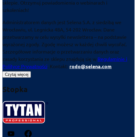
sklepie. Otrzymuj powiadomienia o webinarach i
szkoleniach!
Administratorem danych jest Selena S.A. z siedzibą we
Wrocławiu, ul. Legnicka 48A, 54-202 Wrocław. Dane
przetwarzamy w celu wysyłki newslettera – na podstawie
wyrażonej zgody. Zgodę możesz w każdej chwili wycofać.
Szczegółowe informacje o przetwarzaniu danych oraz
zasady korzystania ze sklepu znajdują się w
Regulaminie i
Polityce Prywatności
. Kontakt:
rodo@selena.com
.
Czytaj więcej
Stopka