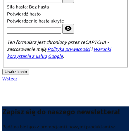
Siła hasła:
Bez hasła
Potwierdź hasło
Potwierdzenie hasła ukryte
Ten formularz jest chroniony przez reCAPTCHA -
zastosowanie mają
Polityka prywatności
i
Warunki
korzystania z usług
Google
.
Utwórz konto
Wstecz
Zapisz się do naszego newslettera!
Bądź na bieżąco z promocjami i nowymi produktami w