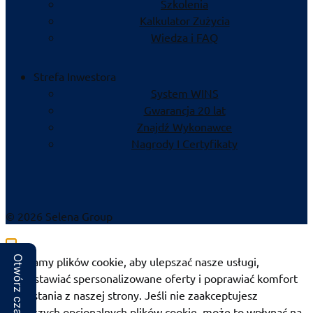
Szkolenia
Kalkulator Zużycia
Wiedza i FAQ
Strefa Inwestora
System WINS
Gwarancja 20 lat
Znajdź Wykonawce
Nagrody I Certyfikaty
© 2026 Selena Group
Otwórz czat
Używamy plików cookie, aby ulepszać nasze usługi,
przedstawiać spersonalizowane oferty i poprawiać komfort
korzystania z naszej strony. Jeśli nie zaakceptujesz
poniższych opcjonalnych plików cookie, może to wpłynąć na