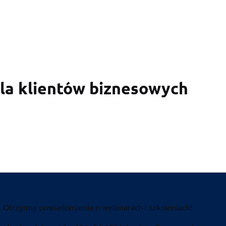
la klientów biznesowych
. Otrzymuj powiadomienia o webinarach i szkoleniach!