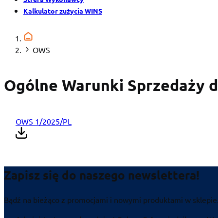
Kalkulator zużycia WINS
OWS
Ogólne Warunki Sprzedaży d
OWS 1/2025/PL
Zapisz się do naszego newslettera!
Bądź na bieżąco z promocjami i nowymi produktami w sklepie