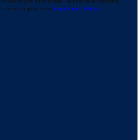
 w celu wysyłki newslettera – na podstawie wyrażonej
e sklepu znajdują się w
Regulaminie i Polityce