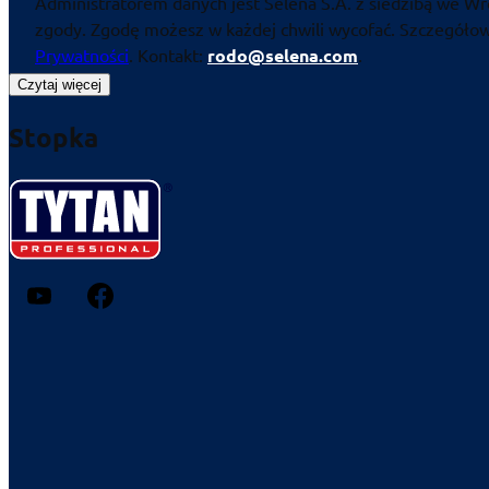
Administratorem danych jest Selena S.A. z siedzibą we Wr
zgody. Zgodę możesz w każdej chwili wycofać. Szczegółowe
Prywatności
. Kontakt:
rodo@selena.com
.
Czytaj więcej
Stopka