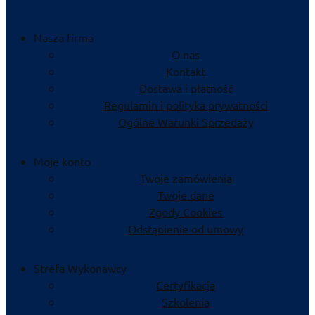
Nasza firma
O nas
Kontakt
Dostawa i płatność
Regulamin i polityka prywatności
Ogólne Warunki Sprzedaży
Moje konto
Twoje zamówienia
Twoje dane
Zgody Cookies
Odstąpienie od umowy
Strefa Wykonawcy
Certyfikacja
Szkolenia