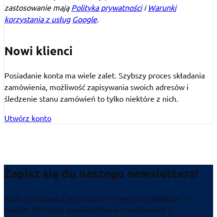
zastosowanie mają
Polityka prywatności
i
Warunki
korzystania z usług
Google
.
Nowi klienci
Posiadanie konta ma wiele zalet. Szybszy proces składania
zamówienia, możliwość zapisywania swoich adresów i
śledzenie stanu zamówień to tylko niektóre z nich.
Utwórz konto
Zapisz się do naszego newslettera!
Bądź na bieżąco z promocjami i nowymi produktami w
sklepie. Otrzymuj powiadomienia o webinarach i