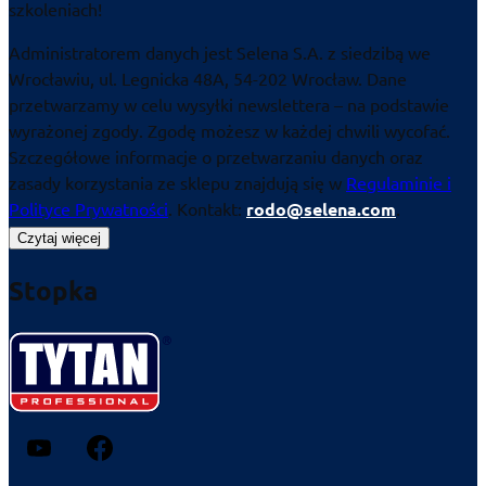
szkoleniach!
Administratorem danych jest Selena S.A. z siedzibą we
Wrocławiu, ul. Legnicka 48A, 54-202 Wrocław. Dane
przetwarzamy w celu wysyłki newslettera – na podstawie
wyrażonej zgody. Zgodę możesz w każdej chwili wycofać.
Szczegółowe informacje o przetwarzaniu danych oraz
zasady korzystania ze sklepu znajdują się w
Regulaminie i
Polityce Prywatności
. Kontakt:
rodo@selena.com
.
Czytaj więcej
Stopka