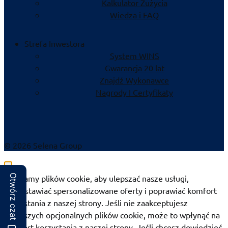
Kalkulator Zużycia
Wiedza i FAQ
Strefa Inwestora
System WINS
Gwarancja 20 lat
Znajdź Wykonawce
Nagrody I Certyfikaty
© 2026 Selena Group
Otwórz czat
Używamy plików cookie, aby ulepszać nasze usługi,
przedstawiać spersonalizowane oferty i poprawiać komfort
korzystania z naszej strony. Jeśli nie zaakceptujesz
poniższych opcjonalnych plików cookie, może to wpłynąć na
komfort korzystania z naszej strony. Jeśli chcesz dowiedzieć