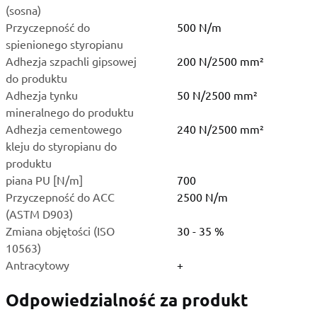
(sosna)
Przyczepność do
500 N/m
spienionego styropianu
Adhezja szpachli gipsowej
200 N/2500 mm²
do produktu
Adhezja tynku
50 N/2500 mm²
mineralnego do produktu
Adhezja cementowego
240 N/2500 mm²
kleju do styropianu do
produktu
piana PU [N/m]
700
Przyczepność do ACC
2500 N/m
(ASTM D903)
Zmiana objętości (ISO
30 - 35 %
10563)
Antracytowy
+
Odpowiedzialność za produkt