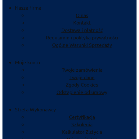
Nasza firma
O nas
Kontakt
Dostawa i płatność
Regulamin i polityka prywatności
Ogólne Warunki Sprzedaży
Moje konto
Twoje zamówienia
Twoje dane
Zgody Cookies
Odstąpienie od umowy
Strefa Wykonawcy
Certyfikacja
Szkolenia
Kalkulator Zużycia