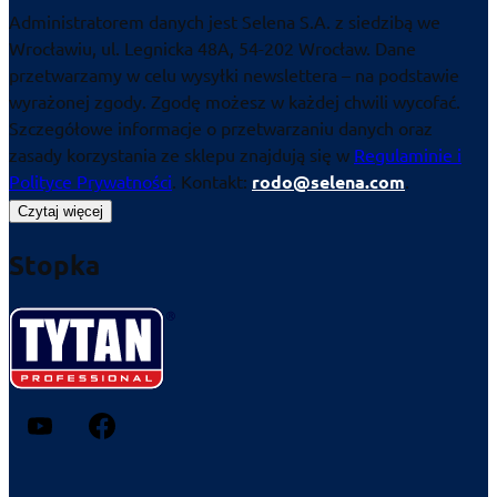
Administratorem danych jest Selena S.A. z siedzibą we
Wrocławiu, ul. Legnicka 48A, 54-202 Wrocław. Dane
przetwarzamy w celu wysyłki newslettera – na podstawie
wyrażonej zgody. Zgodę możesz w każdej chwili wycofać.
Szczegółowe informacje o przetwarzaniu danych oraz
zasady korzystania ze sklepu znajdują się w
Regulaminie i
Polityce Prywatności
. Kontakt:
rodo@selena.com
.
Czytaj więcej
Stopka