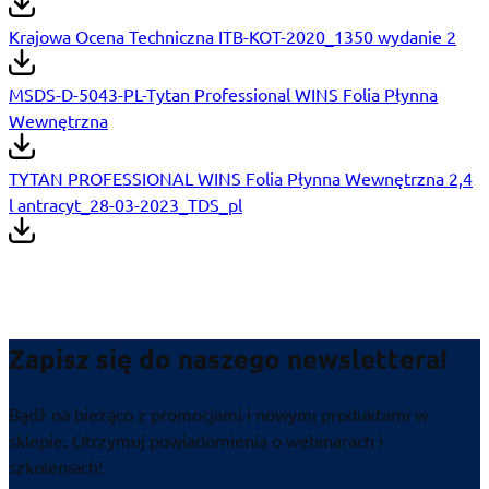
Krajowa Ocena Techniczna ITB-KOT-2020_1350 wydanie 2
MSDS-D-5043-PL-Tytan Professional WINS Folia Płynna
Wewnętrzna
TYTAN PROFESSIONAL WINS Folia Płynna Wewnętrzna 2,4
l antracyt_28-03-2023_TDS_pl
Zapisz się do naszego newslettera!
Bądź na bieżąco z promocjami i nowymi produktami w
sklepie. Otrzymuj powiadomienia o webinarach i
szkoleniach!