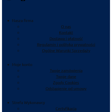
Nasza firma
O nas
Kontakt
Dostawa i płatność
Regulamin i polityka prywatności
Ogólne Warunki Sprzedaży
Moje konto
Twoje zamówienia
Twoje dane
Zgody Cookies
Odstąpienie od umowy
Strefa Wykonawcy
Certyfikacja