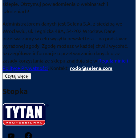
sklepie. Otrzymuj powiadomienia o webinarach i
szkoleniach!
Administratorem danych jest Selena S.A. z siedzibą we
Wrocławiu, ul. Legnicka 48A, 54-202 Wrocław. Dane
przetwarzamy w celu wysyłki newslettera – na podstawie
wyrażonej zgody. Zgodę możesz w każdej chwili wycofać.
Szczegółowe informacje o przetwarzaniu danych oraz
zasady korzystania ze sklepu znajdują się w
Regulaminie i
Polityce Prywatności
. Kontakt:
rodo@selena.com
.
Czytaj więcej
Stopka