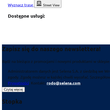
Wyznacz trasę
Street View
Dostępne usługi:
Zapisz się do naszego newslettera!
Bądź na bieżąco z promocjami i nowymi produktami w sklepie
Administratorem danych jest Selena S.A. z siedzibą we Wr
zgody. Zgodę możesz w każdej chwili wycofać. Szczegółowe
Prywatności
. Kontakt:
rodo@selena.com
.
Czytaj więcej
Stopka