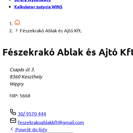
Kalkulator zużycia WINS
Fészekrakó Ablak és Ajtó Kft.
Fészekrakó Ablak és Ajtó Kft
Csapás út 3.
8360 Keszthely
Węgry
NIP:
5668
30/ 9570 444
feszekrakoablakkft@gmail.com
Powrót do listy