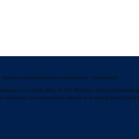
. Otrzymuj powiadomienia o webinarach i szkoleniach!
ocławiu, ul. Legnicka 48A, 54-202 Wrocław. Dane przetwarzamy
 informacje o przetwarzaniu danych oraz zasady korzystania z