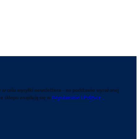
 w celu wysyłki newslettera – na podstawie wyrażonej
e sklepu znajdują się w
Regulaminie i Polityce