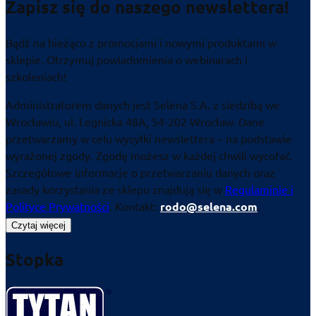
Zapisz się do naszego newslettera!
Bądź na bieżąco z promocjami i nowymi produktami w
sklepie. Otrzymuj powiadomienia o webinarach i
szkoleniach!
Administratorem danych jest Selena S.A. z siedzibą we
Wrocławiu, ul. Legnicka 48A, 54-202 Wrocław. Dane
przetwarzamy w celu wysyłki newslettera – na podstawie
wyrażonej zgody. Zgodę możesz w każdej chwili wycofać.
Szczegółowe informacje o przetwarzaniu danych oraz
zasady korzystania ze sklepu znajdują się w
Regulaminie i
Polityce Prywatności
. Kontakt:
rodo@selena.com
.
Czytaj więcej
Stopka