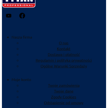
Nasza firma
O nas
Kontakt
Dostawa i płatność
Regulamin i polityka prywatności
Ogólne Warunki Sprzedaży
Moje konto
Twoje zamówienia
Twoje dane
Zgody Cookies
Odstąpienie od umowy