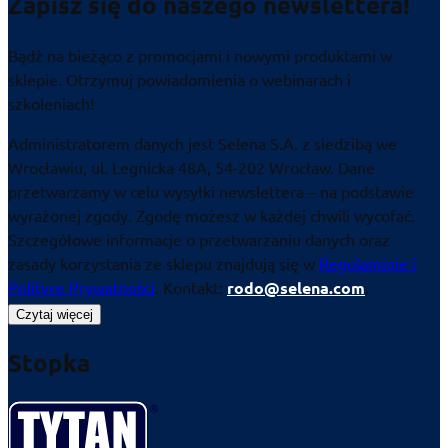
Zapisz się do naszego newslettera!
Bądź na bieżąco z promocjami i nowymi produktami w
sklepie. Otrzymuj powiadomienia o webinarach i
szkoleniach!
Administratorem danych jest Selena S.A. z siedzibą we
Wrocławiu, ul. Legnicka 48A, 54-202 Wrocław. Dane
przetwarzamy w celu wysyłki newslettera – na podstawie
wyrażonej zgody. Zgodę możesz w każdej chwili wycofać.
Szczegółowe informacje o przetwarzaniu danych oraz
zasady korzystania ze sklepu znajdują się w
Regulaminie i
Polityce Prywatności
. Kontakt:
rodo@selena.com
.
Czytaj więcej
Stopka