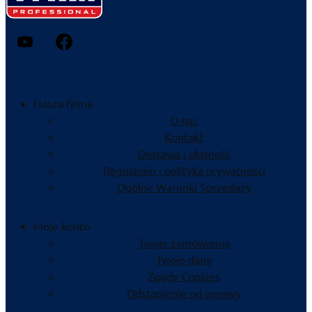
Nasza firma
O nas
Kontakt
Dostawa i płatność
Regulamin i polityka prywatności
Ogólne Warunki Sprzedaży
Moje konto
Twoje zamówienia
Twoje dane
Zgody Cookies
Odstąpienie od umowy