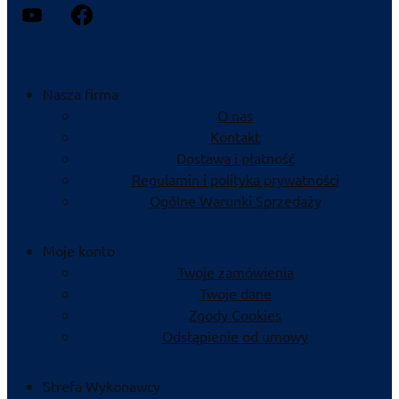
Nasza firma
O nas
Kontakt
Dostawa i płatność
Regulamin i polityka prywatności
Ogólne Warunki Sprzedaży
Moje konto
Twoje zamówienia
Twoje dane
Zgody Cookies
Odstąpienie od umowy
Strefa Wykonawcy