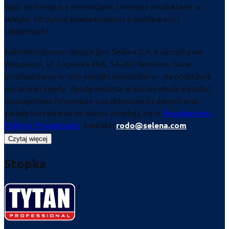
Bądź na bieżąco z promocjami i nowymi produktami w
sklepie. Otrzymuj powiadomienia o webinarach i
szkoleniach!
Administratorem danych jest Selena S.A. z siedzibą we
Wrocławiu, ul. Legnicka 48A, 54-202 Wrocław. Dane
przetwarzamy w celu wysyłki newslettera – na podstawie
wyrażonej zgody. Zgodę możesz w każdej chwili wycofać.
Szczegółowe informacje o przetwarzaniu danych oraz
zasady korzystania ze sklepu znajdują się w
Regulaminie i
Polityce Prywatności
. Kontakt:
rodo@selena.com
.
Czytaj więcej
Stopka