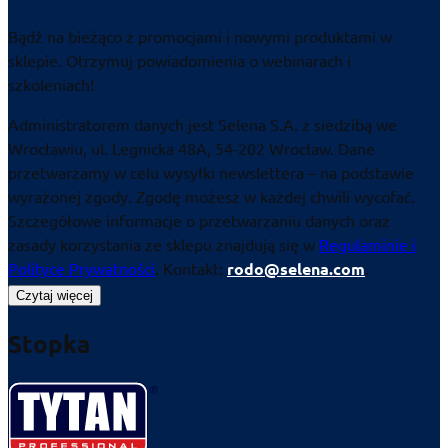
Bądź na bieżąco z promocjami i nowymi produktami w
sklepie. Otrzymuj powiadomienia o webinarach i
szkoleniach!
Administratorem danych jest Selena S.A. z siedzibą we
Wrocławiu, ul. Legnicka 48A, 54-202 Wrocław. Dane
przetwarzamy w celu wysyłki newslettera – na podstawie
wyrażonej zgody. Zgodę możesz w każdej chwili wycofać.
Szczegółowe informacje o przetwarzaniu danych oraz
zasady korzystania ze sklepu znajdują się w
Regulaminie i
Polityce Prywatności
. Kontakt:
rodo@selena.com
.
Czytaj więcej
Stopka