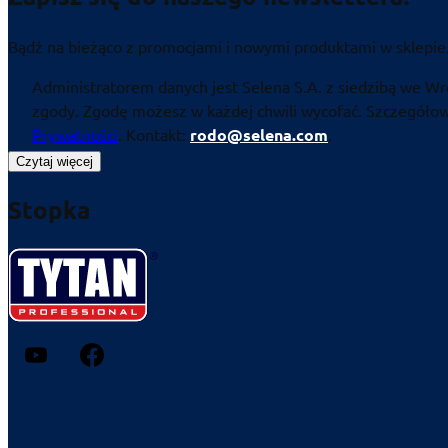
Bądź na bieżąco z promocjami i nowymi produktami w sklepie
Administratorem danych jest Selena S.A. z siedzibą we Wr
zgody. Zgodę możesz w każdej chwili wycofać. Szczegółowe
Prywatności
. Kontakt:
rodo@selena.com
.
Czytaj więcej
Stopka