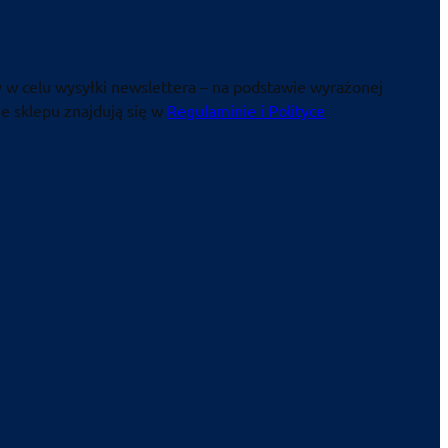
 w celu wysyłki newslettera – na podstawie wyrażonej
e sklepu znajdują się w
Regulaminie i Polityce