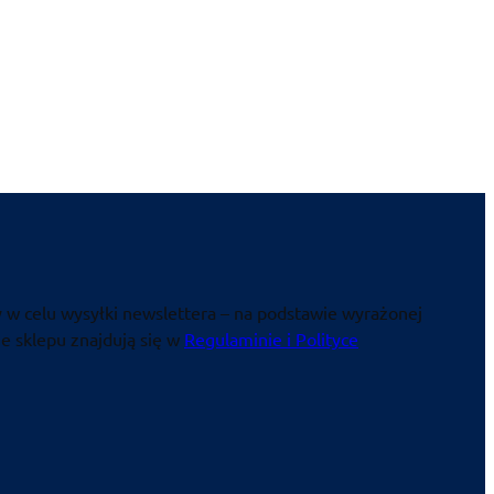
 w celu wysyłki newslettera – na podstawie wyrażonej
e sklepu znajdują się w
Regulaminie i Polityce