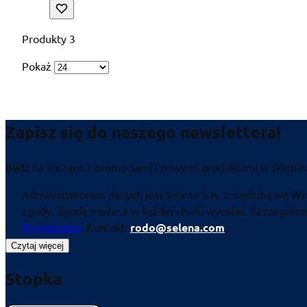
Produkty
3
Pokaż
Zapisz się do naszego newslettera!
Bądź na bieżąco z promocjami i nowymi produktami w sklepie
Administratorem danych jest Selena S.A. z siedzibą we Wr
zgody. Zgodę możesz w każdej chwili wycofać. Szczegółowe
Prywatności
. Kontakt:
rodo@selena.com
.
Czytaj więcej
Stopka