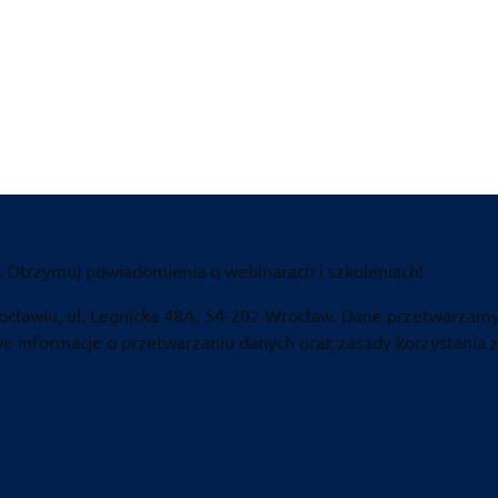
. Otrzymuj powiadomienia o webinarach i szkoleniach!
ocławiu, ul. Legnicka 48A, 54-202 Wrocław. Dane przetwarzamy
 informacje o przetwarzaniu danych oraz zasady korzystania z